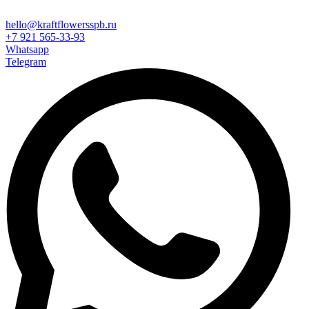
hello@kraftflowersspb.ru
+7 921 565-33-93
Whatsapp
Telegram