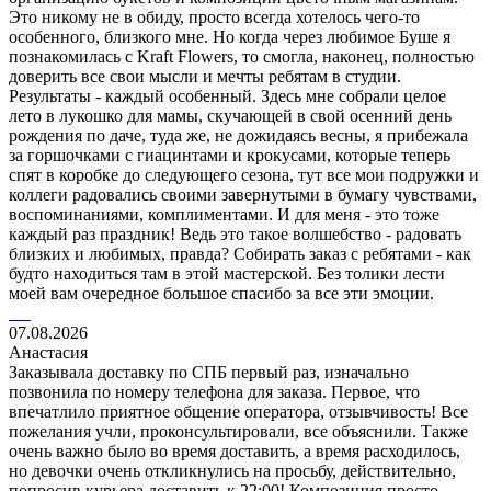
Это никому не в обиду, просто всегда хотелось чего-то
особенного, близкого мне. Но когда через любимое Буше я
познакомилась с Kraft Flowers, то смогла, наконец, полностью
доверить все свои мысли и мечты ребятам в студии.
Результаты - каждый особенный. Здесь мне собрали целое
лето в лукошко для мамы, скучающей в свой осенний день
рождения по даче, туда же, не дожидаясь весны, я прибежала
за горшочками с гиацинтами и крокусами, которые теперь
спят в коробке до следующего сезона, тут все мои подружки и
коллеги радовались своими завернутыми в бумагу чувствами,
воспоминаниями, комплиментами. И для меня - это тоже
каждый раз праздник! Ведь это такое волшебство - радовать
близких и любимых, правда? Собирать заказ с ребятами - как
будто находиться там в этой мастерской. Без толики лести
моей вам очередное большое спасибо за все эти эмоции.
07.08.2026
Анастасия
Заказывала доставку по СПБ первый раз, изначально
позвонила по номеру телефона для заказа. Первое, что
впечатлило приятное общение оператора, отзывчивость! Все
пожелания учли, проконсультировали, все объяснили. Также
очень важно было во время доставить, а время расходилось,
но девочки очень откликнулись на просьбу, действительно,
попросив курьера доставить к 22:00! Композиция просто