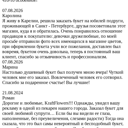
что-то особенное!
07.08.2026
Каролина
Я живу в Карелии, решила заказать букет на юбилей подруги,
проживающей в Санкт - Петербурге, друзья посоветовали этот
магазин, куда я и обратилась. Очень понравилось отношение
продавцов к покупателю: девочки дружелюбные, по моей
просьбе отправили фото всех имеющихся в магазине цветов,
при оформлении букета учли все пожелания, доставлен был
вовремя, букетом очень довольна, теперь я постоянный ваш
клиент, спасибо за отзывчивость и профессионализм.
07.08.2026
Марина
Настолько душевный букет был получен мною вчера! Чуткий
человек мне его заказал. Вовлеченный человек его сотворил.
Спасибо за подаренное счастье! Вы лучшие!
21.08.2024
Роман
Дорогие и любимые, KraftFlowers!!! Однажды, увидел вашу
рекламу в одной из пекарен нашего города. Заказал букет для
своей любимой супруги… Если бы вы видели ее глаза,
наполненные, без преувеличения, слезами радости) Тогда она
сказала, что это был самы невероятный и бесподобный букет,