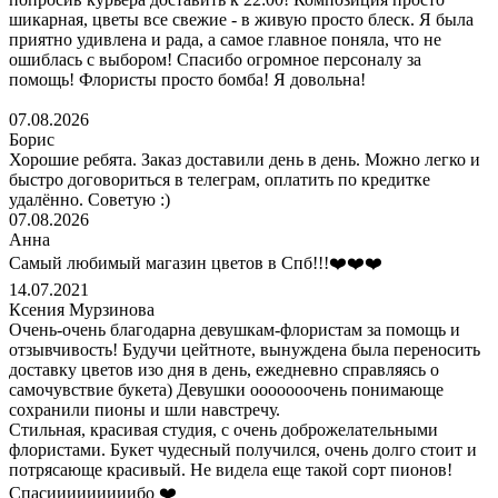
шикарная, цветы все свежие - в живую просто блеск. Я была
приятно удивлена и рада, а самое главное поняла, что не
ошиблась с выбором! Спасибо огромное персоналу за
помощь! Флористы просто бомба! Я довольна!
07.08.2026
Борис
Хорошие ребята. Заказ доставили день в день. Можно легко и
быстро договориться в телеграм, оплатить по кредитке
удалённо. Советую :)
07.08.2026
Анна
Самый любимый магазин цветов в Спб!!!❤️❤️❤️
14.07.2021
Ксения Мурзинова
Очень-очень благодарна девушкам-флористам за помощь и
отзывчивость! Будучи цейтноте, вынуждена была переносить
доставку цветов изо дня в день, ежедневно справляясь о
самочувствие букета) Девушки ооооооочень понимающе
сохранили пионы и шли навстречу.
Стильная, красивая студия, с очень доброжелательными
флористами. Букет чудесный получился, очень долго стоит и
потрясающе красивый. Не видела еще такой сорт пионов!
Спасииииииииибо ❤️