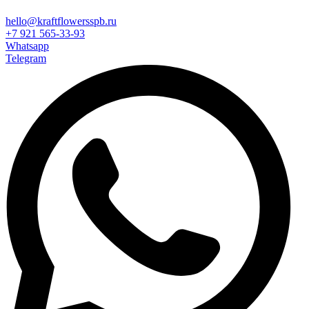
hello@kraftflowersspb.ru
+7 921 565-33-93
Whatsapp
Telegram