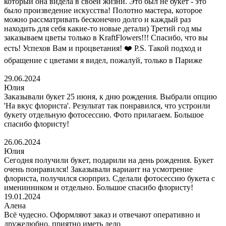
который она видела в своей жизни. Это был не букет - это
было произведение искусства! Полотно мастера, которое
можно рассматривать бесконечно долго и каждый раз
находить для себя какие-то новые детали) Третий год мы
заказываем цветы только в KraftFlowers!!! Спасибо, что вы
есть! Успехов Вам и процветания! ❤️ P.S. Такой подход и
обращение с цветами я видел, пожалуй, только в Париже
29.06.2024
Юлия
Заказывали букет 25 июня, к дню рождения. Выбрали опцию
'На вкус флориста'. Результат так понравился, что устроили
букету отдельную фотосессию. Фото прилагаем. Большое
спасибо флористу!
26.06.2024
Юлия
Сегодня получили букет, подарили на день рождения. Букет
очень понравился! Заказывали вариант на усмотрение
флориста, получился сюрприз. Сделали фотосессию букета с
именинником и отдельно. Большое спасибо флористу!
19.01.2024
Алена
Всё чудесно. Оформляют заказ и отвечают оперативно и
дружелюбно, приятно иметь дело