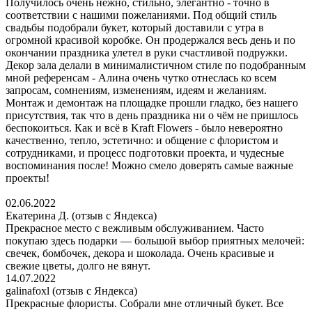
Получилось очень нежно, стильно, элегантно - точно в
соответствии с нашими пожеланиями. Под общий стиль
свадьбы подобрали букет, который доставили с утра в
огромной красивой коробке. Он продержался весь день и по
окончании праздника улетел в руки счастливой подружки.
Декор зала делали в минималистичном стиле по подобранным
мной референсам - Алина очень чутко отнеслась ко всем
запросам, сомнениям, изменениям, идеям и желаниям.
Монтаж и демонтаж на площадке прошли гладко, без нашего
присутствия, так что в день праздника ни о чём не пришлось
беспокоиться. Как и всё в Kraft Flowers - было невероятно
качественно, тепло, эстетично: и общение с флористом и
сотрудниками, и процесс подготовки проекта, и чудесные
воспоминания после! Можно смело доверять самые важные
проекты!
02.06.2022
Екатерина Д. (отзыв с Яндекса)
Прекрасное место с вежливым обслуживанием. Часто
покупаю здесь подарки — большой выбор приятных мелочей:
свечек, бомбочек, декора и шоколада. Очень красивые и
свежие цветы, долго не вянут.
14.07.2022
galinafoxl (отзыв с Яндекса)
Прекрасные флористы. Собрали мне отличный букет. Все