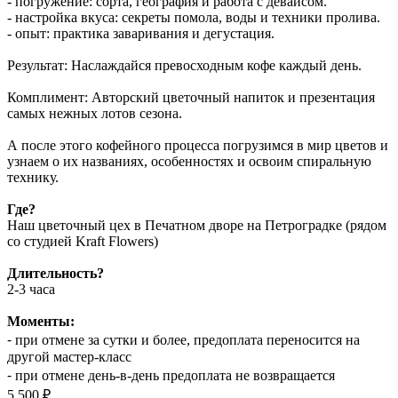
- погружение: сорта, география и работа с девайсом.
- настройка вкуса: секреты помола, воды и техники пролива.
- опыт: практика заваривания и дегустация.
Результат: Наслаждайся превосходным кофе каждый день.
Комплимент: Авторский цветочный напиток и презентация
самых нежных лотов сезона.
А после этого кофейного процесса погрузимся в мир цветов и
узнаем о их названиях, особенностях и освоим спиральную
технику.
Где?
Наш цветочный цех в Печатном дворе на Петроградке (рядом
со студией Kraft Flowers)
Длительность?
2-3 часа
Моменты:
⁃ при отмене за сутки и более, предоплата переносится на
другой мастер-класс
⁃ при отмене день-в-день предоплата не возвращается
5 500 ₽