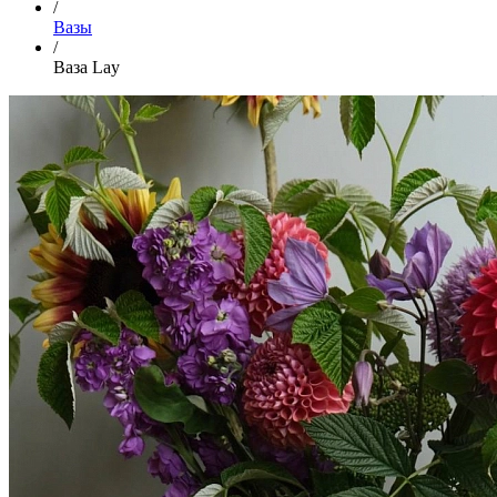
/
Вазы
/
Ваза Lay