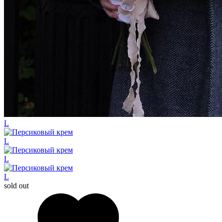
L
L
L
L
sold out