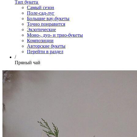
Тип букета
Самый сезон
Поле-сад-луг
Большие вау-букеты
Точно понравится
Экзотические
Моно-, дуо- и трио-букеты
Композиции
Авторские букеты
Перейти в раздел
/
Пряный чай