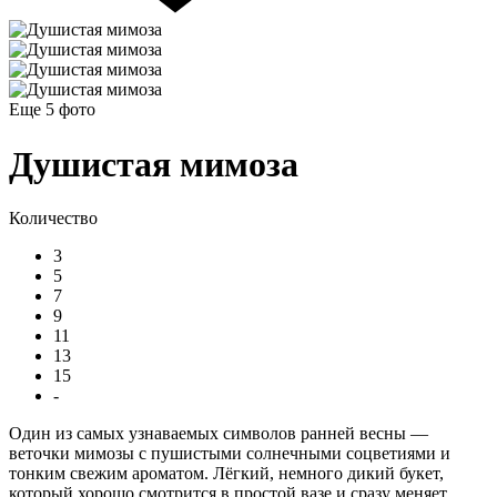
Еще 5
фото
Душистая мимоза
Количество
3
5
7
9
11
13
15
-
Один из самых узнаваемых символов ранней весны —
веточки мимозы с пушистыми солнечными соцветиями и
тонким свежим ароматом. Лёгкий, немного дикий букет,
который хорошо смотрится в простой вазе и сразу меняет