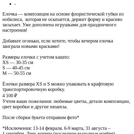
-
Елочка — композиция на основе флористической губки из
нобилиса, которая не осыпается, держит форму и красиво
засыхает. Уже дополнена игрушками для праздничного
настроения!
Добавьте огоньки, если хотите, чтобы вечером елочка
заиграла новыми красками!
Размеры елочки с учетом кашпо:
XS — 30-35 см
S — 40-45 см
М — 50-55 см
Ёлочки размера XS и S можно упаковать в крафтовую
транспортировочную коробку.
4 100 ₽
Учтем ваши пожелания: любимые цветы, детали композиции,
цвет коробки и другие нюансы.
После сборки букета отправим фото*
*Исключения: 13‑14 февраля, 6‑9 марта, 31 августа –
1 сентября, День матери (последние выходные ноября).