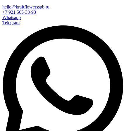
hello@kraftflowersspb.ru
+7 921 565-33-93
Whatsapp
Telegram