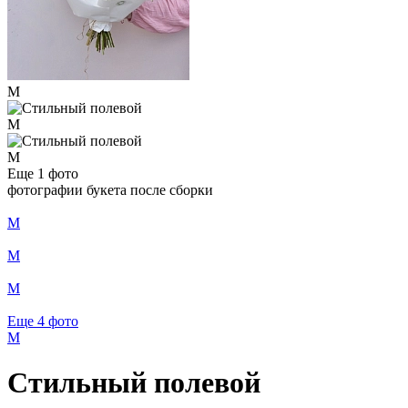
M
M
M
Еще 1
фото
фотографии букета после сборки
M
M
M
Еще 4
фото
M
Стильный полевой