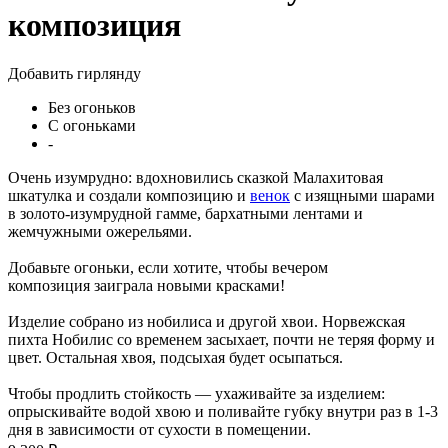
композиция
Добавить гирлянду
Без огоньков
С огоньками
-
Очень изумрудно: вдохновились сказкой Малахитовая
шкатулка и создали композицию и
венок
с изящными шарами
в золото-изумрудной гамме, бархатными лентами и
жемчужными ожерельями.
Добавьте огоньки, если хотите, чтобы вечером
композиция заиграла новыми красками!
Изделие собрано из нобилиса и другой хвои. Норвежская
пихта Нобилис со временем засыхает, почти не теряя форму и
цвет. Остальная хвоя, подсыхая будет осыпаться.
Чтобы продлить стойкость — ухаживайте за изделием:
опрыскивайте водой хвою и поливайте губку внутри раз в 1-3
дня в зависимости от сухости в помещении.