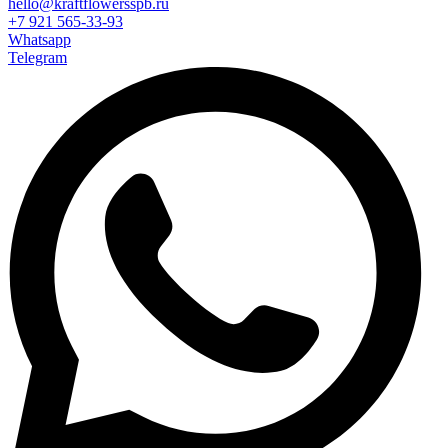
hello@kraftflowersspb.ru
+7 921 565-33-93
Whatsapp
Telegram