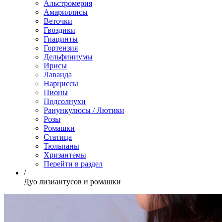
Альстромерия
Амариллисы
Веточки
Гвоздики
Гиацинты
Гортензия
Дельфиниумы
Ирисы
Лаванда
Нарциссы
Пионы
Подсолнухи
Ранункулюсы / Лютики
Розы
Ромашки
Статица
Тюльпаны
Хризантемы
Перейти в раздел
/
Дуо лизиантусов и ромашки