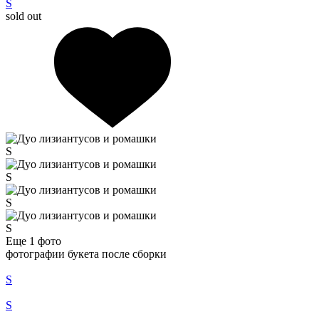
S
sold out
S
S
S
S
Еще 1
фото
фотографии букета после сборки
S
S