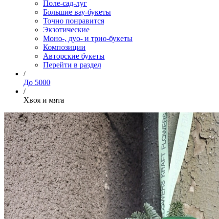
Поле-сад-луг
Большие вау-букеты
Точно понравится
Экзотические
Моно-, дуо- и трио-букеты
Композиции
Авторские букеты
Перейти в раздел
/
До 5000
/
Хвоя и мята